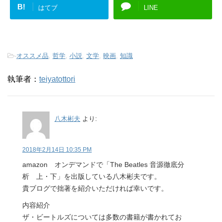
B!
はてブ
LINE
-
オススメ品
,
哲学
,
小説
,
文学
,
映画
,
知識
執筆者：
teiyatottori
八木彬夫
より:
2018年2月14日 10:35 PM
amazon オンデマンドで「The Beatles 音源徹底分
析 上・下」を出版している八木彬夫です。
貴ブログで拙著を紹介いただければ幸いです。
内容紹介
ザ・ビートルズについては多数の書籍が書かれてお