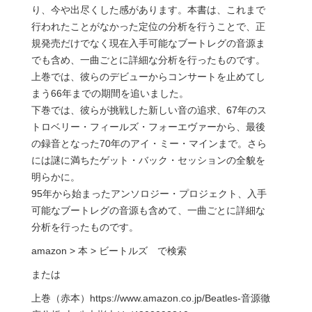
り、今や出尽くした感があります。本書は、これまで
行われたことがなかった定位の分析を行うことで、正
規発売だけでなく現在入手可能なブートレグの音源ま
でも含め、一曲ごとに詳細な分析を行ったものです。
上巻では、彼らのデビューからコンサートを止めてし
まう66年までの期間を追いました。
下巻では、彼らが挑戦した新しい音の追求、67年のス
トロベリー・フィールズ・フォーエヴァーから、最後
の録音となった70年のアイ・ミー・マインまで。さら
には謎に満ちたゲット・バック・セッションの全貌を
明らかに。
95年から始まったアンソロジー・プロジェクト、入手
可能なブートレグの音源も含めて、一曲ごとに詳細な
分析を行ったものです。
amazon > 本 > ビートルズ で検索
または
上巻（赤本）https://www.amazon.co.jp/Beatles-音源徹