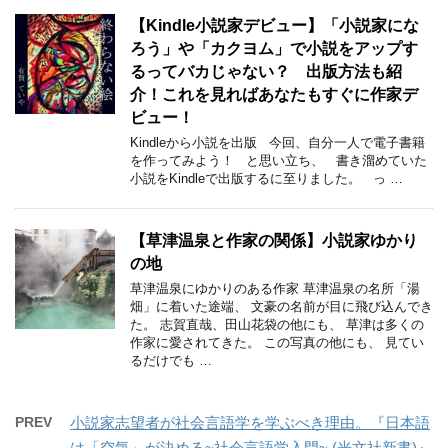
【Kindle小説家デビュー】「小説家にな
ろう」や「カクヨム」で小説をアップす
るってバカじゃない？ 出版方法も紹
介！これを見ればあなたもすぐに作家デ
ビュー！
Kindleから小説を出版 今回、自分一人で電子書籍
を作ってみよう！ と思い立ち、 書き溜めていた
小説をKindleで出版するに至りました。 っ …
【草津温泉と作家の関係】小説家ゆかり
の地
草津温泉にゆかりのある作家 草津温泉の名所「湯
畑」に着いた途端、 文豪の名前が目に飛び込んでき
た。 志賀直哉、田山花袋の他にも、 草津は多くの
作家に愛されてきた。 この写真の他にも、 見てい
るだけでも …
PREV
小説家志望者が社会言語学を学ぶべき理由。『日本語
は「空気」が決める~社会言語学入門~ (光文社新書)』