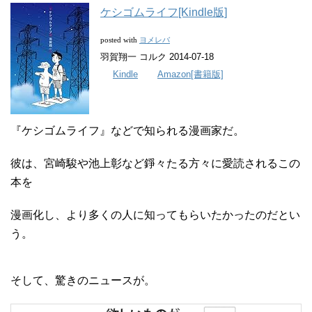
ケシゴムライフ[Kindle版]
ヨメレバ
posted with
羽賀翔一 コルク 2014-07-18
Kindle
Amazon[書籍版]
『ケシゴムライフ』などで知られる漫画家だ。
彼は、宮崎駿や池上彰など錚々たる方々に愛読されるこの
本を
漫画化し、より多くの人に知ってもらいたかったのだとい
う。
そして、驚きのニュースが。