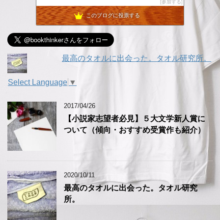
参加する
KOKOブログ
9位
このブログに投票する
崖っぷち母ちゃんのアフィリエイト挑戦日記！！
10位
副業ネットビジネス
11位
「アフィリエイトで稼げない」は卒業！本気で稼ぐための再入門
12位
トト日記＠定年オヤジのハッピーライフ
13位
最高のタオルに出会った。タオル研究所。
おかねラボ - お金っておもしろい★学べるお金の勉強ブログ
14位
30代半ばまでアレだった平凡人の楽してたくさん稼ぐブログ
15位
Select Language
▼
2017/04/26
【小説家志望者必見】５大文学新人賞に
ついて（傾向・おすすめ受賞作も紹介）
2020/10/11
最高のタオルに出会った。タオル研究
所。