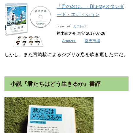
「君の名は。」Blu-rayスタンダ
ード・エディション
カエレバ
posted with
神木隆之介 東宝 2017-07-26
Amazon
楽天市場
しかし、また宮崎駿によるジブリが息を吹き返したのだ。
小説『君たちはどう生きるか』書評