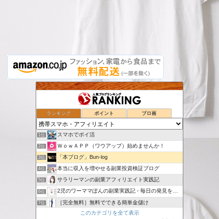
ランキング
ポイント
ブロ画
スマホでポイ活
1位
ＷｏｗＡＰＰ（ワウアップ）始めませんか！
2位
「本ブログ」Bun-log
3位
本当に収入を増やせる副業投資検証ブログ
4位
サラリーマンの副業アフィリエイト実践記
5位
2児のワーママぽんの副業実践記 - 毎日の発見を記録していく
6位
［完全無料］無料でできる簡単金儲け
7位
このカテゴリを全て表示
投げやリーマンのアフィリエイトな日々
8位