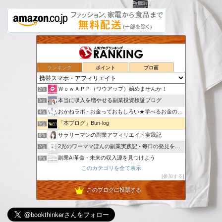
ランキング
ポイント
ブロ画
スマホでポイ活
1位
ＷｏｗＡＰＰ（ワウアップ）始めませんか！
2位
本当に収入を増やせる副業投資検証ブログ
3位
おかねラボ - お金っておもしろい★学べるお金の勉強ブログ
4位
「本ブログ」Bun-log
5位
サラリーマンの副業アフィリエイト実践記
6位
2児のワーママぽんの副業実践記 - 毎日の発見を記録していく
7位
副業AI革命 - 未来の収入源を見つけよう
8位
このカテゴリを全て表示
［完全無料］無料でできる簡単金儲け
9位
参加する
投げやリーマンのアフィリエイトな日々
10位
このブログに投票する
KOKOブログ
11位
崖っぷち母ちゃんのアフィリエイト挑戦日記！！
12位
副業ネットビジネス
13位