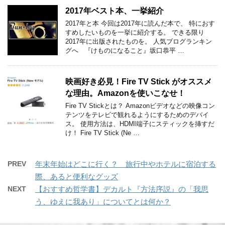
2017年ベスト本、一挙紹介
2017年と本 今回は2017年に読んだ本で、 特におす
すめしたいものを一挙に紹介する。 できる限り
2017年に出版されたものを。 人気ブログランキン
グへ 『けものになること』坂口恭平 …
映画好き必見！Fire TV Stick がオススメ
な理由。Amazonを使いこなせ！
Fire TV Stickとは？ Amazonビデオなどの映像コン
テンツをテレビで観れるようにするためのデバイ
ス。 使用方法は、HDMI端子にスティックを挿すだ
け！ Fire TV Stick (Ne …
PREV
年末年始はどこに行く？ 旅行中やホテルに宿泊する
際、あると便利なグッズ
NEXT
【おすすめ哲学書】デカルト『方法序説』の「我思
う、ゆえに我あり」についてとは何か？