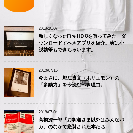
2018/10/07
新しくなったFire HD 8を買ってみた。ダ
ウンロードすべきアプリを紹介。実は小
説執筆もできちゃいます。
2018/07/16
今まさに、堀江貴文（ホリエモン）の
『多動力』を今読むべき理由。
2018/07/04
高橋源一郎『お釈迦さま以外はみんなバ
カ』のなかで絶賛された本たち