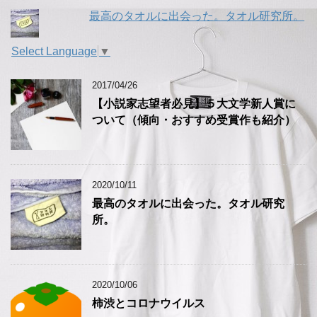
「アフィリエイトで稼げない」は卒業！本気で稼ぐための再入門
14位
最高のタオルに出会った。タオル研究所。
トト日記＠定年オヤジのハッピーライフ
15位
Select Language
▼
2017/04/26
【小説家志望者必見】５大文学新人賞に
ついて（傾向・おすすめ受賞作も紹介）
2020/10/11
最高のタオルに出会った。タオル研究
所。
2020/10/06
柿渋とコロナウイルス