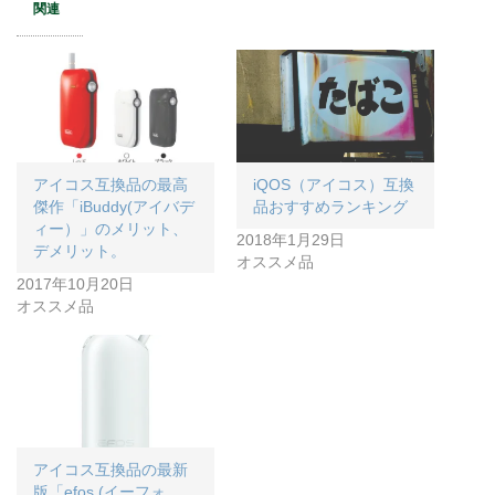
関連
アイコス互換品の最高
iQOS（アイコス）互換
傑作「iBuddy(アイバデ
品おすすめランキング
ィー）」のメリット、
2018年1月29日
デメリット。
オススメ品
2017年10月20日
オススメ品
アイコス互換品の最新
版「efos (イーフォ