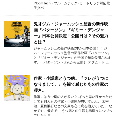
PloomTech（プルームテック) カートリッジ対応電
子タバ …
鬼才ジム・ジャームッシュ監督の新作映
画『パターソン』『ギミー・デンジャ
ー』日本公開決定！公開日は？その魅力
とは？
ジャームッシュの新作映画2本が日本公開！！ ジ
ム・ジャームッシュ監督の新作映画『パターソン』
と『ギミー・デンジャー』が全国で順次公開されま
す。 パターソン（8/26から公開） アダム・ド …
作家・小説家とうつ病。『ツレがうつに
なりまして。』を観て感じたあの作家の
凄さ。
作家にはうつ病の人が多い？ ぱっと思い浮かべただ
けでも何人もの作家・小説家が思い浮かぶ。 太宰
治、夏目漱石などの文豪も心に病を抱えていた。 な
かでも、最近で、 うつ病との生活を赤裸々につづっ
ていたと思 …