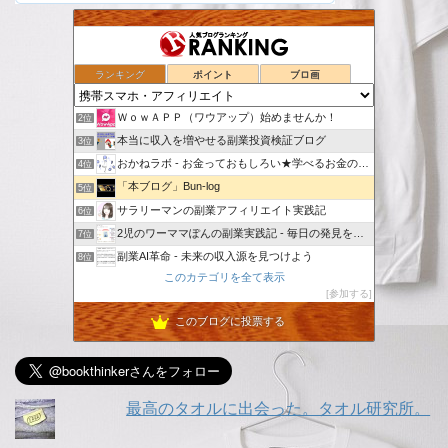
ランキング
ポイント
ブロ画
スマホでポイ活
1位
ＷｏｗＡＰＰ（ワウアップ）始めませんか！
2位
本当に収入を増やせる副業投資検証ブログ
3位
おかねラボ - お金っておもしろい★学べるお金の勉強ブログ
4位
「本ブログ」Bun-log
5位
サラリーマンの副業アフィリエイト実践記
6位
2児のワーママぽんの副業実践記 - 毎日の発見を記録していく
7位
副業AI革命 - 未来の収入源を見つけよう
8位
このカテゴリを全て表示
［完全無料］無料でできる簡単金儲け
9位
参加する
投げやリーマンのアフィリエイトな日々
10位
このブログに投票する
KOKOブログ
11位
崖っぷち母ちゃんのアフィリエイト挑戦日記！！
12位
副業ネットビジネス
13位
「アフィリエイトで稼げない」は卒業！本気で稼ぐための再入門
14位
最高のタオルに出会った。タオル研究所。
トト日記＠定年オヤジのハッピーライフ
15位