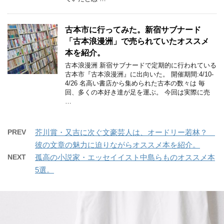
古本市に行ってみた。新宿サブナード
「古本浪漫洲」で売られていたオススメ
本を紹介。
古本浪漫洲 新宿サブナードで定期的に行われている
古本市『古本浪漫洲』に出向いた。 開催期間:4/10-
4/26 名高い書店から集められた古本の数々は 毎
回、多くの本好き達が足を運ぶ。 今回は実際に売
…
PREV
芥川賞・又吉に次ぐ文豪芸人は、オードリー若林？
彼の文章の魅力に迫りながらオススメ本を紹介。
NEXT
孤高の小説家・エッセイイスト中島らものオススメ本
5選。