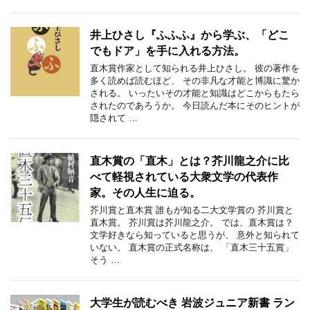
井上ひさし『ふふふ』から学ぶ、「どこ
でもドア」を手に入れる方法。
直木賞作家として知られる井上ひさし。 彼の著作を
多く読めば読むほど、 その非凡な才能と博識に驚か
される。 いったいその才能と知識はどこからもたら
されたのであろうか。 今日読んだ本にそのヒントが
隠されて …
直木賞の「直木」とは？芥川龍之介に比
べて軽視されている大衆文学の代表作
家。その人生に迫る。
芥川賞と直木賞 誰もが知る二大文学賞の 芥川賞と
直木賞。 芥川賞は芥川龍之介。 では、直木賞は？
文学好きなら知っていると思うが、 意外と知られて
いない。 直木賞の正式名称は、 「直木三十五賞」
そう …
大学生が読むべき 岩波ジュニア新書 ラン