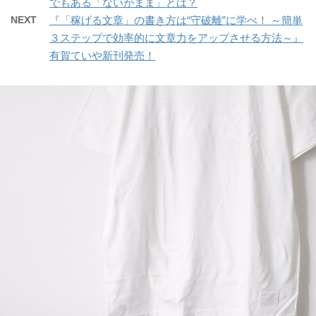
でもある「ないがまま」とは？
NEXT
『「稼げる文章」の書き方は“守破離”に学べ！ ～簡単
３ステップで効率的に文章力をアップさせる方法～』
有賀ていや新刊発売！