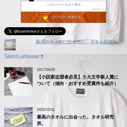
このカテゴリを全て表示
ボクシング〜俺が最高の世界チャンピオンになる〜
18位
参加する
愛犬と下町のブログ
19位
このブログに投票する
GIOの好きに生きてます。
20位
ヴァンパイア・エスコート・ミー・トゥー・ザ・リトル・スター
21位
最高のタオルに出会った。タオル研究所。
Select Language
▼
2017/04/26
【小説家志望者必見】５大文学新人賞に
ついて（傾向・おすすめ受賞作も紹介）
2020/10/11
最高のタオルに出会った。タオル研究
所。