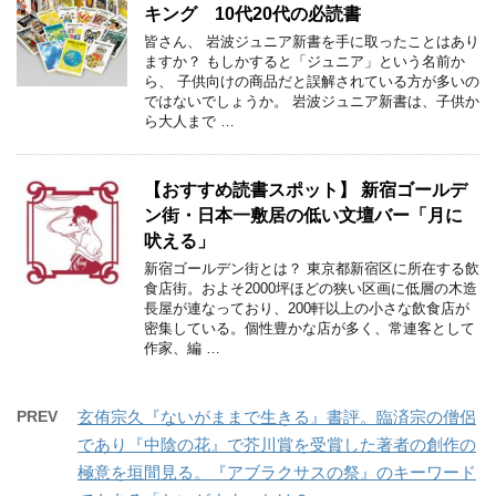
キング 10代20代の必読書
皆さん、 岩波ジュニア新書を手に取ったことはあり
ますか？ もしかすると「ジュニア」という名前か
ら、 子供向けの商品だと誤解されている方が多いの
ではないでしょうか。 岩波ジュニア新書は、子供か
ら大人まで …
【おすすめ読書スポット】 新宿ゴールデ
ン街・日本一敷居の低い文壇バー「月に
吠える」
新宿ゴールデン街とは？ 東京都新宿区に所在する飲
食店街。およそ2000坪ほどの狭い区画に低層の木造
長屋が連なっており、200軒以上の小さな飲食店が
密集している。個性豊かな店が多く、常連客として
作家、編 …
PREV
玄侑宗久『ないがままで生きる』書評。臨済宗の僧侶
であり『中陰の花』で芥川賞を受賞した著者の創作の
極意を垣間見る。『アブラクサスの祭』のキーワード