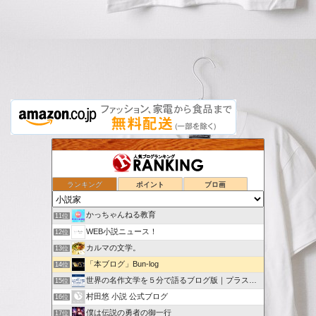
なくもんか(T_T)
7位
広岡威吹のラノベ作家ブログ（ＧＡ文庫大賞）
8位
「冬樹亜里咲」はじめました。
9位
ランキング
ポイント
ブロ画
散文小径
10位
かっちゃんねる教育
11位
WEB小説ニュース！
12位
カルマの文学。
13位
「本ブログ」Bun-log
14位
世界の名作文学を５分で語るブログ版｜プラス創作記録
15位
村田悠 小説 公式ブログ
16位
僕は伝説の勇者の御一行
17位