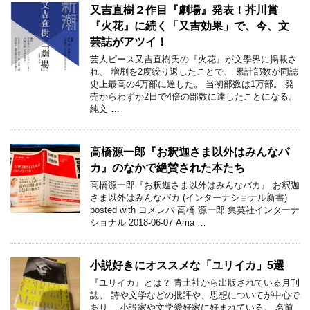
又吉直樹２作目『劇場』発表！芥川賞
『火花』に続く「又吉効果」で、今、文
芸誌がアツイ！
芸人ピース又吉直樹氏の『火花』が文學界に掲載さ
れ、 増刷を2度繰り返したことで、 累計部数が同誌
史上最高の4万部に達した。 当初部数は1万部。 発
売からわずか2日で4倍の部数に達したことになる。
純文 …
高橋源一郎『お釈迦さま以外はみんなバ
カ』のなかで絶賛された本たち
高橋源一郎『お釈迦さま以外はみんなバカ』 お釈迦
さま以外はみんなバカ (インターナショナル新書)
posted with ヨメレバ 高橋 源一郎 集英社インターナ
ショナル 2018-06-07 Ama …
小説好きにオススメな「ユリイカ」5選
『ユリイカ』とは？ 青土社から出版されている月刊
誌。 詩や文学などの批評や、思想についてが中心で
あり、 小説家や文学愛好家に好まれている。 名前