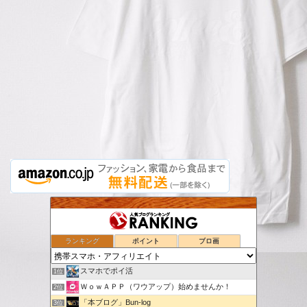
ランキング
ポイント
ブロ画
スマホでポイ活
1位
ＷｏｗＡＰＰ（ワウアップ）始めませんか！
2位
「本ブログ」Bun-log
3位