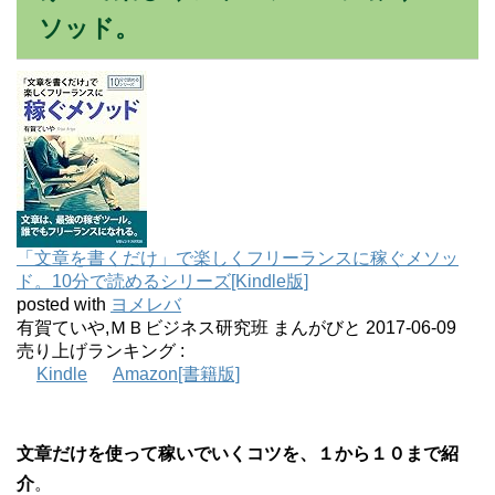
ソッド。
「文章を書くだけ」で楽しくフリーランスに稼ぐメソッ
ド。10分で読めるシリーズ[Kindle版]
posted with
ヨメレバ
有賀ていや,ＭＢビジネス研究班 まんがびと 2017-06-09
売り上げランキング :
Kindle
Amazon[書籍版]
文章だけを使って稼いでいくコツを、１から１０まで紹
介
。