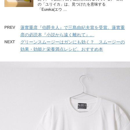
の「ユリイカ」は、見つけたを意味する
「Eureka(エウ …
PREV
蓮實重彦『伯爵夫人』で三島由紀夫賞を受賞。蓮實重
彦の必読本『小説から遠く離れて』。
NEXT
グリーンスムージーはガンにも効く？ スムージーの
効果・効能と栄養満点レシピ、おすすめ本