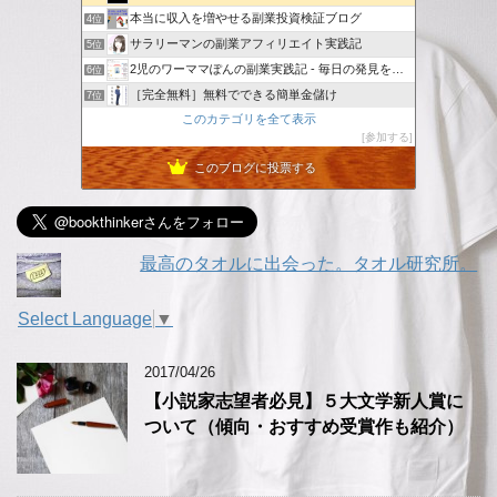
本当に収入を増やせる副業投資検証ブログ
4位
サラリーマンの副業アフィリエイト実践記
5位
2児のワーママぽんの副業実践記 - 毎日の発見を記録していく
6位
［完全無料］無料でできる簡単金儲け
7位
このカテゴリを全て表示
投げやリーマンのアフィリエイトな日々
8位
参加する
KOKOブログ
9位
このブログに投票する
崖っぷち母ちゃんのアフィリエイト挑戦日記！！
10位
副業ネットビジネス
11位
「アフィリエイトで稼げない」は卒業！本気で稼ぐための再入門
12位
トト日記＠定年オヤジのハッピーライフ
13位
最高のタオルに出会った。タオル研究所。
おかねラボ - お金っておもしろい★学べるお金の勉強ブログ
14位
30代半ばまでアレだった平凡人の楽してたくさん稼ぐブログ
15位
Select Language
▼
2017/04/26
【小説家志望者必見】５大文学新人賞に
ついて（傾向・おすすめ受賞作も紹介）