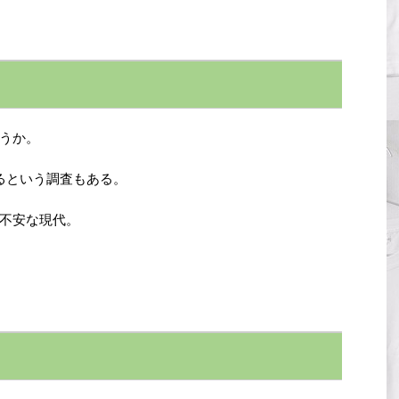
うか。
るという調査もある。
不安な現代。