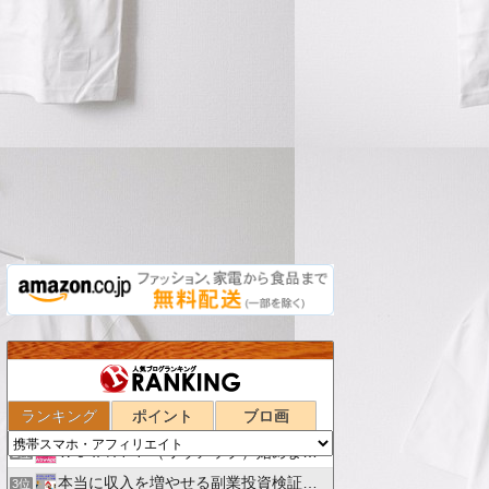
ランキング
ポイント
ブロ画
スマホでポイ活
1位
ＷｏｗＡＰＰ（ワウアップ）始めませんか！
2位
本当に収入を増やせる副業投資検証ブログ
3位