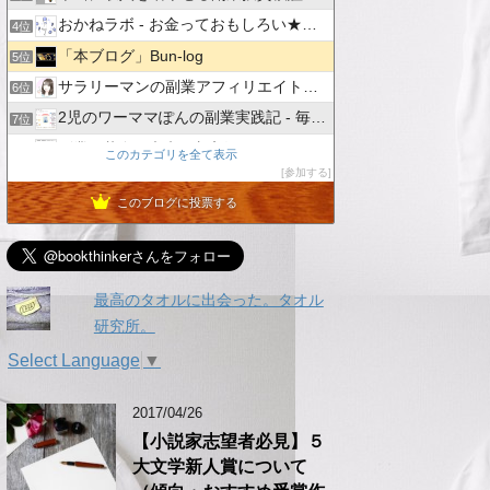
おかねラボ - お金っておもしろい★学べるお金の勉強ブログ
4位
「本ブログ」Bun-log
5位
サラリーマンの副業アフィリエイト実践記
6位
2児のワーママぽんの副業実践記 - 毎日の発見を記録していく
7位
副業AI革命 - 未来の収入源を見つけよう
8位
このカテゴリを全て表示
参加する
［完全無料］無料でできる簡単金儲け
9位
このブログに投票する
投げやリーマンのアフィリエイトな日々
10位
KOKOブログ
11位
崖っぷち母ちゃんのアフィリエイト挑戦日記！！
12位
最高のタオルに出会った。タオル
副業ネットビジネス
13位
研究所。
「アフィリエイトで稼げない」は卒業！本気で稼ぐための再入門
14位
Select Language
▼
トト日記＠定年オヤジのハッピーライフ
15位
2017/04/26
【小説家志望者必見】５
大文学新人賞について