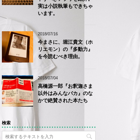
実は小説執筆もできちゃ
います。
2018/07/16
今まさに、堀江貴文（ホ
リエモン）の『多動力』
を今読むべき理由。
2018/07/04
高橋源一郎『お釈迦さま
以外はみんなバカ』のな
かで絶賛された本たち
検索