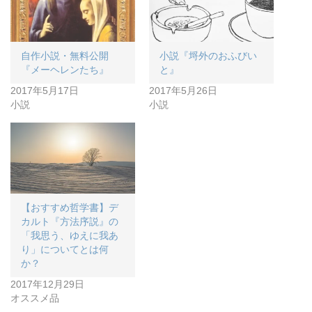
自作小説・無料公開
小説『埒外のおふびい
『メーヘレンたち』
と』
2017年5月17日
2017年5月26日
小説
小説
【おすすめ哲学書】デ
カルト『方法序説』の
「我思う、ゆえに我あ
り」についてとは何
か？
2017年12月29日
オススメ品