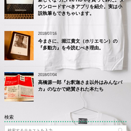
ウンロードすべきアプリを紹介。実は小
説執筆もできちゃいます。
2018/07/16
今まさに、堀江貴文（ホリエモン）の
『多動力』を今読むべき理由。
2018/07/04
高橋源一郎『お釈迦さま以外はみんなバ
カ』のなかで絶賛された本たち
検索