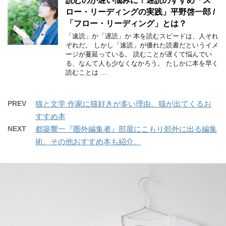
読むのが遅い悩みに！遅読のすすめ「ス
ロー・リーディングの実践」平野啓一郎 /
「フロー・リーディング」とは？
「速読」か「遅読」か 本を読むスピードは、人それ
ぞれだ。 しかし「速読」が優れた読書だというイメ
ージが蔓延っている。 読むことが遅くて悩んでい
る、なんて人も少なくなかろう。 たしかに本を早く
読むことは …
PREV
猫と文学 作家に猫好きが多い理由。猫が出てくるお
すすめ本
NEXT
都築響一『圏外編集者』部屋にこもり郊外に出る編集
術。その他おすすめ本も紹介。