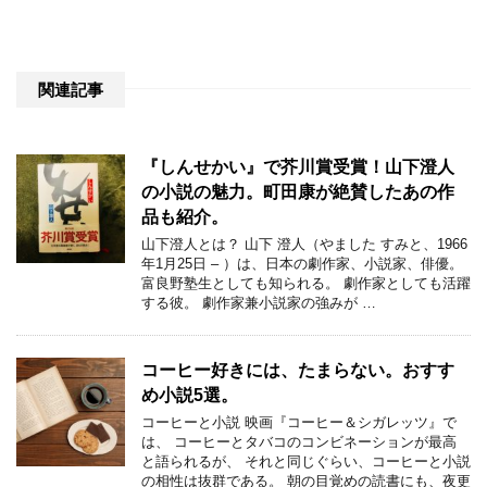
関連記事
『しんせかい』で芥川賞受賞！山下澄人
の小説の魅力。町田康が絶賛したあの作
品も紹介。
山下澄人とは？ 山下 澄人（やました すみと、1966
年1月25日 – ）は、日本の劇作家、小説家、俳優。
富良野塾生としても知られる。 劇作家としても活躍
する彼。 劇作家兼小説家の強みが …
コーヒー好きには、たまらない。おすす
め小説5選。
コーヒーと小説 映画『コーヒー＆シガレッツ』で
は、 コーヒーとタバコのコンビネーションが最高
と語られるが、 それと同じぐらい、コーヒーと小説
の相性は抜群である。 朝の目覚めの読書にも、夜更