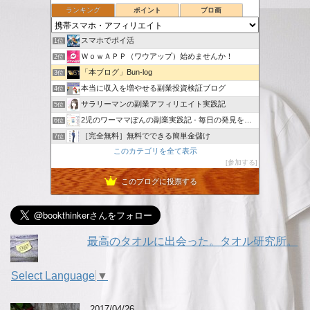
ランキング
ポイント
ブロ画
スマホでポイ活
1位
ＷｏｗＡＰＰ（ワウアップ）始めませんか！
2位
「本ブログ」Bun-log
3位
本当に収入を増やせる副業投資検証ブログ
4位
サラリーマンの副業アフィリエイト実践記
5位
2児のワーママぽんの副業実践記 - 毎日の発見を記録していく
6位
［完全無料］無料でできる簡単金儲け
7位
このカテゴリを全て表示
投げやリーマンのアフィリエイトな日々
8位
参加する
KOKOブログ
9位
このブログに投票する
崖っぷち母ちゃんのアフィリエイト挑戦日記！！
10位
副業ネットビジネス
11位
「アフィリエイトで稼げない」は卒業！本気で稼ぐための再入門
12位
トト日記＠定年オヤジのハッピーライフ
13位
最高のタオルに出会った。タオル研究所。
おかねラボ - お金っておもしろい★学べるお金の勉強ブログ
14位
30代半ばまでアレだった平凡人の楽してたくさん稼ぐブログ
15位
Select Language
▼
2017/04/26