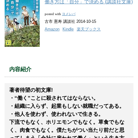
働き方は「自分」で決める (講談社文庫)
ヨメレバ
posted with
古市 憲寿 講談社 2014-10-15
Amazon
Kindle
楽天ブックス
内容紹介
著者待望の初文庫!
・“働く”ことに殺されてはならない。
・組織に入らず、起業もしない就職だってある。
・他人を使わず、使われないで生きる。
下流でもなく、ホリエモンでもなく。草食でもな
く、肉食でもなく。僕たちがつい当たり前だと思