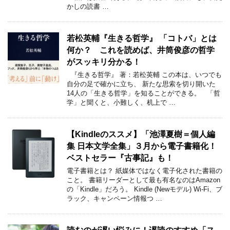
かしの読書 …
若松英輔『生きる哲学』 「コトバ」とは
何か？ これを読めば、井筒俊彦の哲学
がスッキリ分かる！
『生きる哲学』 著：若松英輔 この本は、いつでも
自分の足で確かに立ち、 新たな思索を切り開いた
14人の「生きる哲学」を知ることができる。 「哲
学」と聞くと、小難しく、机上で …
【Kindleのススメ】「池澤夏樹＝個人編
集 日本文学全集」３月から電子書籍化！
ベストセラー『古事記』も！
電子書籍とは？ 紙媒体ではなく電子化された書籍の
こと。 書籍リーダーとして最も有名なのはAmazon
の「Kindle」だろう。 Kindle (Newモデル) Wi-Fi、ブ
ラック、キャンペーン情報つ …