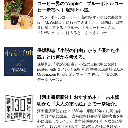
コーヒー界の“Apple” ブルーボトルコー
ヒー新宿へ！ 珈琲と小説。
ブルーボトルコーヒーへ 新宿駅すぐそばの商業施
設「NEWoMan」に行ってきました。 目的は、日本
３店舗目である「ブルーボトルコーヒー」さん。
「NEWoMan」には入ると、さっそくコー …
保坂和志『小説の自由』から「優れた小
説」とは何かを考える。
保坂和志『小説の自由』 小説の自由 (中公文庫)
posted with ヨメレバ 保坂 和志 中央公論新社 2010-
05 Amazon Kindle 楽天ブックス 内容（「BOOK」
データベースよ …
【河出書房新社】おすすめ本！ 吉本隆
明から『大人の塗り絵』まで一挙紹介。
河出書房新社とは？ 1886年（明治19年）に河出靜
一郎日本橋に設立。 当時は教科書や学習参考書を中
心に出版していたが、農学関係書の刊行を次第に増
やす。 1933年（昭和8年）に2代目の河出孝雄が河