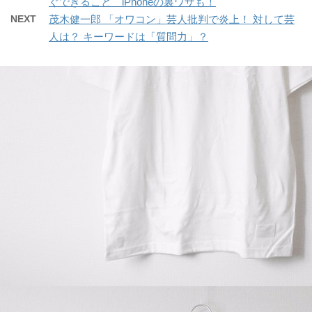
ぐできること iPhoneの裏ワザも！
NEXT
茂木健一郎 「オワコン」芸人批判で炎上！ 対して芸
人は？ キーワードは「質問力」？