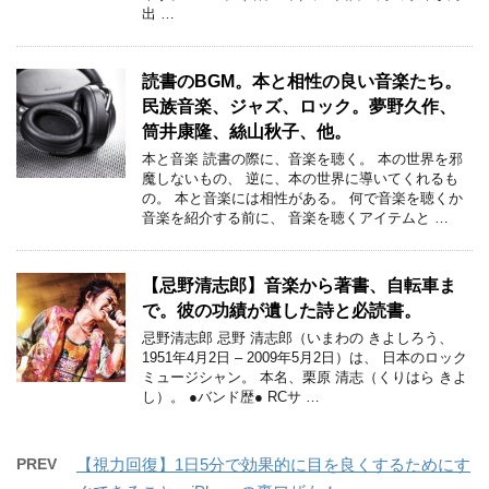
出 …
読書のBGM。本と相性の良い音楽たち。
民族音楽、ジャズ、ロック。夢野久作、
筒井康隆、絲山秋子、他。
本と音楽 読書の際に、音楽を聴く。 本の世界を邪
魔しないもの、 逆に、本の世界に導いてくれるも
の。 本と音楽には相性がある。 何で音楽を聴くか
音楽を紹介する前に、 音楽を聴くアイテムと …
【忌野清志郎】音楽から著書、自転車ま
で。彼の功績が遺した詩と必読書。
忌野清志郎 忌野 清志郎（いまわの きよしろう、
1951年4月2日 – 2009年5月2日）は、 日本のロック
ミュージシャン。 本名、栗原 清志（くりはら きよ
し）。 ●バンド歴● RCサ …
PREV
【視力回復】1日5分で効果的に目を良くするためにす