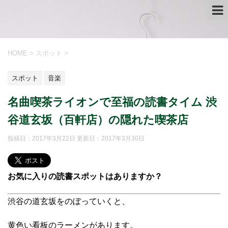
HOME
>
スポット
>
スポット
音楽
名曲喫茶ライオンで至福の読書タイム 渋
谷道玄坂（百軒店）の隠れた喫茶店
投稿日：2017年3月22日 更新日：
2017年3月30日
お
気に入りの読書スポットはありますか？
渋谷の道玄坂をのぼっていくと、
黄色い看板のラーメンがあります。