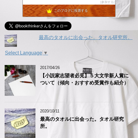
参加する
おかねラボ - お金っておもしろい★学べるお金の勉強ブログ
9位
このブログに投票する
2児のワーママぽんの副業実践記 - 毎日の発見を記録していく
10位
30代半ばまでアレだった平凡人の楽してたくさん稼ぐブログ
11位
MONEY STRATEGY GUIDE 副業攻略情報サイト
12位
blogre.jp
13位
最高のタオルに出会った。タオル研究所。
［完全無料］無料でできる簡単金儲け
14位
あくまりーまんブログ 全くのブログ初心者が好きな事を発信
15位
Select Language
▼
2017/04/26
【小説家志望者必見】５大文学新人賞に
ついて（傾向・おすすめ受賞作も紹介）
2020/10/11
最高のタオルに出会った。タオル研究
所。