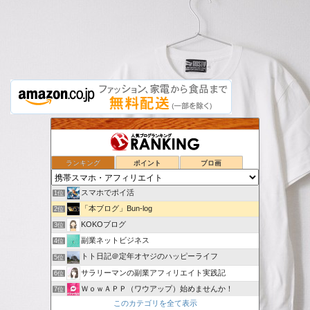
ランキング
ポイント
ブロ画
スマホでポイ活
1位
「本ブログ」Bun-log
2位
KOKOブログ
3位
副業ネットビジネス
4位
トト日記＠定年オヤジのハッピーライフ
5位
サラリーマンの副業アフィリエイト実践記
6位
ＷｏｗＡＰＰ（ワウアップ）始めませんか！
7位
このカテゴリを全て表示
本当に収入を増やせる副業投資検証ブログ
8位