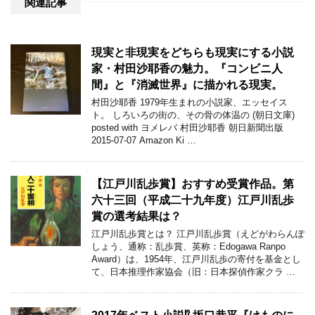
関連記事
現実と非現実をどちらも現実にする小説
家・村田沙耶香の魅力。『コンビニ人
間』と『消滅世界』に描かれる現実。
村田沙耶香 1979年生まれの小説家、エッセイス
ト。 しろいろの街の、その骨の体温の (朝日文庫)
posted with ヨメレバ 村田沙耶香 朝日新聞出版
2015-07-07 Amazon Ki …
【江戸川乱歩賞】おすすめ受賞作品。第
六十三回（平成二十九年度）江戸川乱歩
賞の選考結果は？
江戸川乱歩賞とは？ 江戸川乱歩賞（えどがわらんぽ
しょう、通称：乱歩賞、英称：Edogawa Ranpo
Award）は、1954年、江戸川乱歩の寄付を基金とし
て、日本推理作家協会（旧：日本探偵作家クラ …