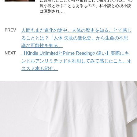
に経験したことがらを素材にして書かれた小説。 心
境小説と呼ぶこともあるものの、私小説と心境小説
は区別され …
PREV
人間もまだ進化の途中。人体の歴史を知ることで感じ
ることとは？『人体 失敗の進化史』から生命の不思
議な可能性を知る。
NEXT
【Kindle UnlimitedとPrime Readingの違い】実際にキ
ンドルアンリミテッドを利用してみて感じたこと。オ
ススメ本も紹介。