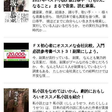
2017年ベスト小説⁉︎ 坂口恭平『けものに
なること』 まるで音楽。読む麻薬。
建築家、作家、絵描き、踊り手、歌い手・・・ 様々
な肩書を持ち、 現代日本で最も異彩を放つ男。 坂
口恭平。 彼ほどまでに自分らしい生き方を模索し、
実行している人はいるだろうか。 その実行力は学生
時代か …
ＦＸ初心者にオススメな会社比較。入門
必読参考書ベスト３！副業にしよう。
今、副業が流行っている。 副業。 なんとも魅力的
な言葉だ。 現在、副業がブームなのをご存じだろう
か。 今、なんと5人に１人が副業をしているという
調査もある。 たしかに会社員としての給料だけでは
不安な現 …
私小説をなめてはいかん。劇的におもし
ろいオススメ私小説を紹介！
私小説とは？ 私小説（ししょうせつ、わたくししょ
うせつ）は、 日本の近代小説に見られた作者が直接