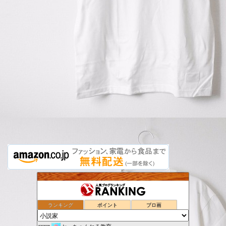
GATEZEROの日記
7位
広岡威吹のラノベ作家ブログ（ＧＡ文庫大賞）
8位
「冬樹亜里咲」はじめました。
9位
ランキング
ポイント
ブロ画
散文小径
10位