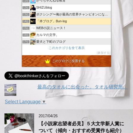
かっちゃんねる教育
11位
SHIZUblog
12位
ボクシング〜俺が最高の世界チャンピオンになる〜
13位
「本ブログ」Bun-log
14位
WEB小説ニュース！
15位
カルマの文学。
16位
愛犬と下町のブログ
17位
このカテゴリを全て表示
世界の名作文学を５分で語るブログ版｜プラス創作記録
18位
参加する
村田悠 小説 公式ブログ
19位
このブログに投票する
GIOの好きに生きてます。
20位
ヴァンパイア・エスコート・ミー・トゥー・ザ・リトル・スター
21位
最高のタオルに出会った。タオル研究所。
Select Language
▼
2017/04/26
【小説家志望者必見】５大文学新人賞に
ついて（傾向・おすすめ受賞作も紹介）