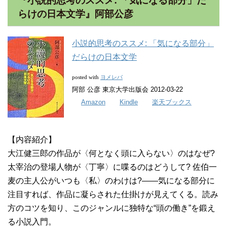
『小説的思考のススメ: 「気になる部分」だ
らけの日本文学』阿部公彦
小説的思考のススメ: 「気になる部分」
だらけの日本文学
ヨメレバ
posted with
阿部 公彦 東京大学出版会 2012-03-22
Amazon
Kindle
楽天ブックス
【内容紹介】
大江健三郎の作品が〈何となく頭に入らない〉のはなぜ?
太宰治の登場人物が〈丁寧〉に喋るのはどうして? 佐伯一
麦の主人公がいつも〈私〉のわけは?――気になる部分に
注目すれば、作品に凝らされた仕掛けが見えてくる。読み
方のコツを知り、このジャンルに独特な“頭の働き”を鍛え
る小説入門。