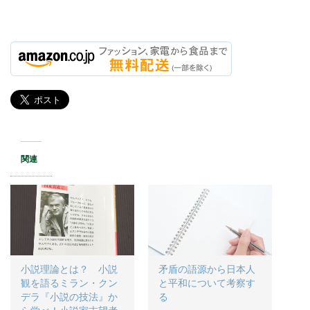
関連
小説理論とは？ 小説
矛盾の語源から日本人
観を語るミラン・クン
と平和について考察す
デラ『小説の技法』か
る