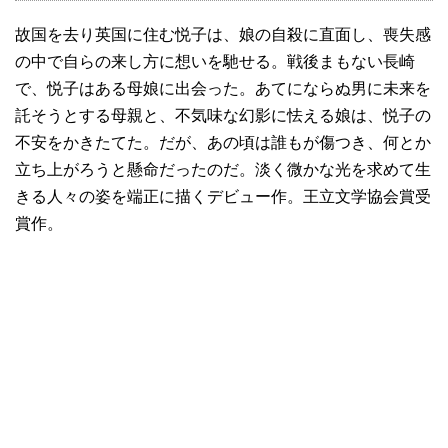
故国を去り英国に住む悦子は、娘の自殺に直面し、喪失感
の中で自らの来し方に想いを馳せる。戦後まもない長崎
で、悦子はある母娘に出会った。あてにならぬ男に未来を
託そうとする母親と、不気味な幻影に怯える娘は、悦子の
不安をかきたてた。だが、あの頃は誰もが傷つき、何とか
立ち上がろうと懸命だったのだ。淡く微かな光を求めて生
きる人々の姿を端正に描くデビュー作。王立文学協会賞受
賞作。