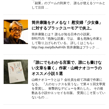
「副業」のブームの到来で、 誰もが使えるツールと
して注目 …
筒井康隆をナメるな！ 慰安婦「少女像」
に対するブラックユーモアで炎上。
筒井康隆とは？ 誰もが知る日本の小説家。
BRUTUS『危険な読書』では、 最も危険な作家と
して取り上げられている。 詳しくはこちら↓
http://wp.me/p8xAeH-6h 筒井康隆はブラック …
「誰にでもわかる言葉で、誰にも書けな
い文章を書く」作家・山崎ナオコーラの
オススメ小説５選
山崎ナオコーラとは？ 会社員を経て26歳で作家に
なる。 『人のセックスを笑うな』で第４１回文學賞
を受賞し、 衝撃的なデビューを果たした。 その後
数ある小説やエッセイを出版。 受賞にこそ至ってい
ないもの …