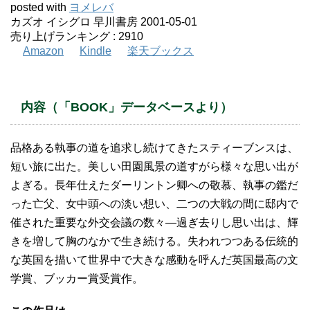
posted with
ヨメレバ
カズオ イシグロ 早川書房 2001-05-01
売り上げランキング : 2910
Amazon
Kindle
楽天ブックス
内容（「BOOK」データベースより）
品格ある執事の道を追求し続けてきたスティーブンスは、
短い旅に出た。美しい田園風景の道すがら様々な思い出が
よぎる。長年仕えたダーリントン卿への敬慕、執事の鑑だ
った亡父、女中頭への淡い想い、二つの大戦の間に邸内で
催された重要な外交会議の数々―過ぎ去りし思い出は、輝
きを増して胸のなかで生き続ける。失われつつある伝統的
な英国を描いて世界中で大きな感動を呼んだ英国最高の文
学賞、ブッカー賞受賞作。