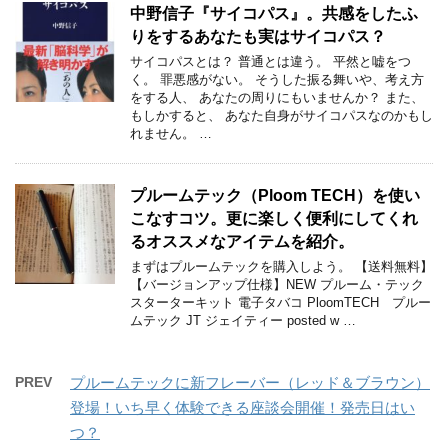
中野信子『サイコパス』。共感をしたふ
りをするあなたも実はサイコパス？
サイコパスとは？ 普通とは違う。 平然と嘘をつ
く。 罪悪感がない。 そうした振る舞いや、考え方
をする人、 あなたの周りにもいませんか？ また、
もしかすると、 あなた自身がサイコパスなのかもし
れません。 …
プルームテック（Ploom TECH）を使い
こなすコツ。更に楽しく便利にしてくれ
るオススメなアイテムを紹介。
まずはプルームテックを購入しよう。 【送料無料】
【バージョンアップ仕様】NEW プルーム・テック
スターターキット 電子タバコ PloomTECH プルー
ムテック JT ジェイティー posted w …
PREV
プルームテックに新フレーバー（レッド＆ブラウン）
登場！いち早く体験できる座談会開催！発売日はい
つ？