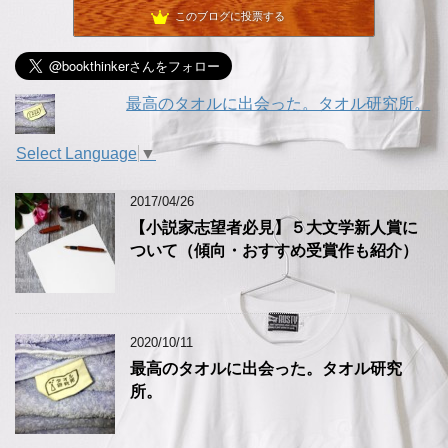
このブログに投票する
GIOの好きに生きてます。
20位
ヴァンパイア・エスコート・ミー・トゥー・ザ・リトル・スター
21位
最高のタオルに出会った。タオル研究所。
Select Language
▼
2017/04/26
【小説家志望者必見】５大文学新人賞に
ついて（傾向・おすすめ受賞作も紹介）
2020/10/11
最高のタオルに出会った。タオル研究
所。