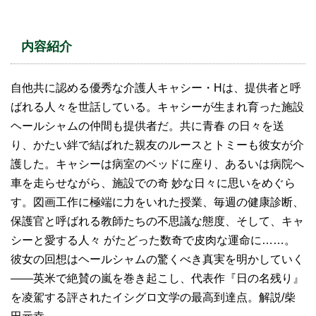
内容紹介
自他共に認める優秀な介護人キャシー・Hは、提供者と呼
ばれる人々を世話している。キャシーが生まれ育った施設
ヘールシャムの仲間も提供者だ。共に青春 の日々を送
り、かたい絆で結ばれた親友のルースとトミーも彼女が介
護した。キャシーは病室のベッドに座り、あるいは病院へ
車を走らせながら、施設での奇 妙な日々に思いをめぐら
す。図画工作に極端に力をいれた授業、毎週の健康診断、
保護官と呼ばれる教師たちの不思議な態度、そして、キャ
シーと愛する人々 がたどった数奇で皮肉な運命に……。
彼女の回想はヘールシャムの驚くべき真実を明かしていく
――英米で絶賛の嵐を巻き起こし、代表作『日の名残り』
を凌駕する評されたイシグロ文学の最高到達点。解説/柴