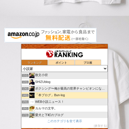
GATEZEROの日記
7位
広岡威吹のラノベ作家ブログ（ＧＡ文庫大賞）
8位
かっちゃんねる教育
9位
ランキング
ポイント
ブロ画
「冬樹亜里咲」はじめました。
10位
散文小径
11位
SHIZUblog
12位
ボクシング〜俺が最高の世界チャンピオンになる〜
13位
「本ブログ」Bun-log
14位
WEB小説ニュース！
15位
カルマの文学。
16位
愛犬と下町のブログ
17位
このカテゴリを全て表示
世界の名作文学を５分で語るブログ版｜プラス創作記録
18位
参加する
村田悠 小説 公式ブログ
19位