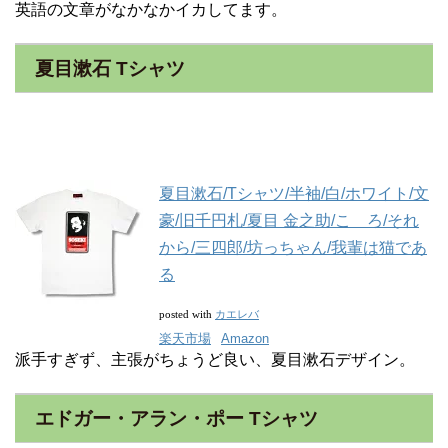
英語の文章がなかなかイカしてます。
夏目漱石 Tシャツ
夏目漱石/Tシャツ/半袖/白/ホワイト/文
豪/旧千円札/夏目 金之助/こゝろ/それ
から/三四郎/坊っちゃん/我輩は猫であ
る
カエレバ
posted with
楽天市場
Amazon
派手すぎず、主張がちょうど良い、夏目漱石デザイン。
エドガー・アラン・ポー Tシャツ