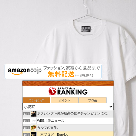
「冬樹亜里咲」はじめました。
9位
散文小径
10位
かっちゃんねる教育
11位
ランキング
ポイント
ブロ画
SHIZUblog
12位
ボクシング〜俺が最高の世界チャンピオンになる〜
13位
WEB小説ニュース！
14位
カルマの文学。
15位
「本ブログ」Bun-log
16位