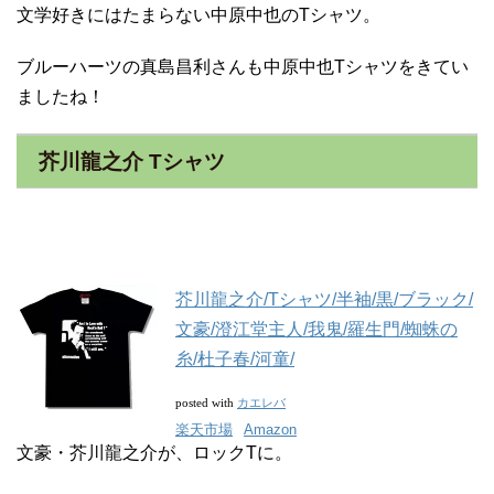
文学好きにはたまらない中原中也のTシャツ。
ブルーハーツの真島昌利さんも中原中也Tシャツをきてい
ましたね！
芥川龍之介 Tシャツ
芥川龍之介/Tシャツ/半袖/黒/ブラック/
文豪/澄江堂主人/我鬼/羅生門/蜘蛛の
糸/杜子春/河童/
カエレバ
posted with
楽天市場
Amazon
文豪・芥川龍之介が、ロックTに。