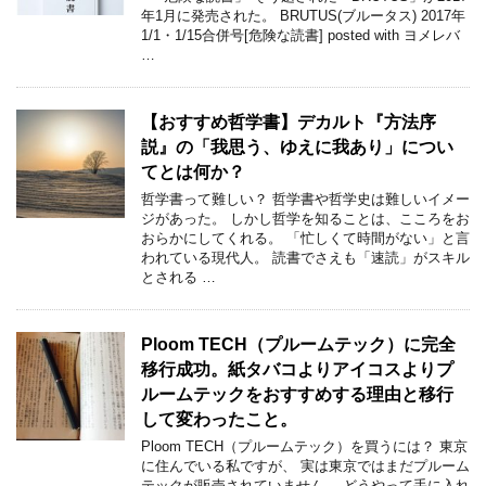
年1月に発売された。 BRUTUS(ブルータス) 2017年
1/1・1/15合併号[危険な読書] posted with ヨメレバ
…
【おすすめ哲学書】デカルト『方法序
説』の「我思う、ゆえに我あり」につい
てとは何か？
哲学書って難しい？ 哲学書や哲学史は難しいイメー
ジがあった。 しかし哲学を知ることは、こころをお
おらかにしてくれる。 「忙しくて時間がない」と言
われている現代人。 読書でさえも「速読」がスキル
とされる …
Ploom TECH（プルームテック）に完全
移行成功。紙タバコよりアイコスよりプ
ルームテックをおすすめする理由と移行
して変わったこと。
Ploom TECH（プルームテック）を買うには？ 東京
に住んでいる私ですが、 実は東京ではまだプルーム
テックが販売されていません。 どうやって手に入れ