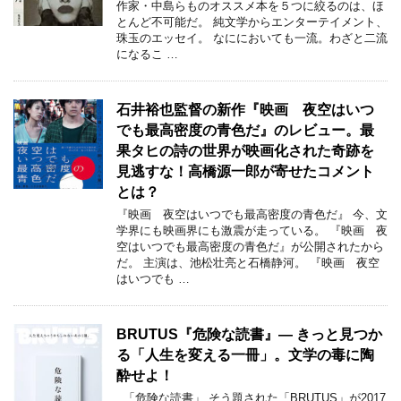
作家・中島らものオススメ本を５つに絞るのは、ほ
とんど不可能だ。 純文学からエンターテイメント、
珠玉のエッセイ。 なににおいても一流。わざと二流
になるこ …
石井裕也監督の新作『映画 夜空はいつ
でも最高密度の青色だ』のレビュー。最
果タヒの詩の世界が映画化された奇跡を
見逃すな！高橋源一郎が寄せたコメント
とは？
『映画 夜空はいつでも最高密度の青色だ』 今、文
学界にも映画界にも激震が走っている。 『映画 夜
空はいつでも最高密度の青色だ』が公開されたから
だ。 主演は、池松壮亮と石橋静河。 『映画 夜空
はいつでも …
BRUTUS『危険な読書』― きっと見つか
る「人生を変える一冊」。文学の毒に陶
酔せよ！
「危険な読書」 そう題された「BRUTUS」が2017