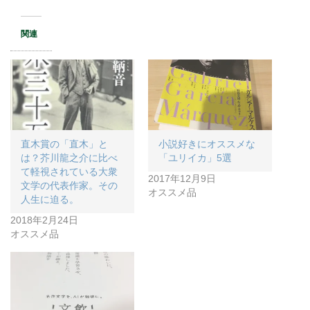
関連
直木賞の「直木」と
小説好きにオススメな
は？芥川龍之介に比べ
「ユリイカ」5選
て軽視されている大衆
2017年12月9日
文学の代表作家。その
オススメ品
人生に迫る。
2018年2月24日
オススメ品