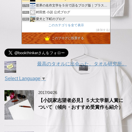
世界の名作文学を５分で語るブログ版｜プラス創作記録
17位
村田悠 小説 公式ブログ
18位
愛犬と下町のブログ
19位
このカテゴリを全て表示
GIOの好きに生きてます。
20位
参加する
ヴァンパイア・エスコート・ミー・トゥー・ザ・リトル・スター
21位
このブログに投票する
僕は伝説の勇者の御一行
22位
独居老人のコラム・音川伊奈利・下根田半次郎
23位
最高のタオルに出会った。タオル研究所。
Select Language
▼
2017/04/26
【小説家志望者必見】５大文学新人賞に
ついて（傾向・おすすめ受賞作も紹介）