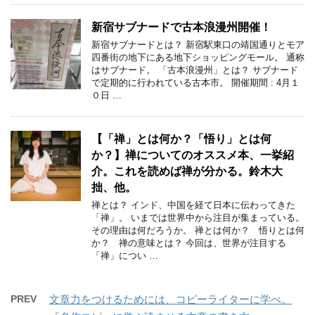
新宿サブナードで古本浪漫州開催！
新宿サブナードとは？ 新宿駅東口の靖国通りとモア
四番街の地下にある地下ショッピングモール。 通称
はサブナード。 「古本浪漫州」とは？ サブナード
で定期的に行われている古本市。 開催期間 : 4月１
０日 …
【「禅」とは何か？「悟り」とは何
か？】禅についてのオススメ本、一挙紹
介。これを読めば禅が分かる。鈴木大
拙、他。
禅とは？ インド、中国を経て日本に伝わってきた
「禅」。 いまでは世界中から注目が集まっている。
その理由は何だろうか。 禅とは何か？ 悟りとは何
か？ 禅の意味とは？ 今回は、世界が注目する
「禅」につい …
PREV
文章力をつけるためには、コピーライターに学べ。