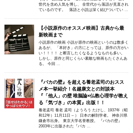
世代を含め人気を博し、 全世代から落語が見直され
ているのです。 落語と小説は深く結びついてい …
【小説原作のオススメ映画】古典から最
新映画まで
小説原作の映画 小説が原作の映画というのは数多く
あるが、 「本好き」の方にとっては、原作の方がい
い！！！！ と断言したくなるようなものも多い。
しかし、原作と同じくらい素敵な映画もたくさんあ
る。 今回 …
『バカの壁』を超える養老孟司のおスス
メ本一挙紹介！名越康文との対談本
『「他人」の壁 唯脳論×仏教心理学が教え
る「気づき」の本質』出版！！
養老孟司 養老 孟司（ようろう たけし、1937年（昭
和12年）11月11日 – ） 日本の解剖学者。 神奈川県
鎌倉市出身。 東京大学名誉教授。 『バカの壁』
2003年に出版された『バカ …