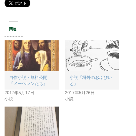
関連
自作小説・無料公開
小説『埒外のおふびい
『メーヘレンたち』
と』
2017年5月17日
2017年5月26日
小説
小説