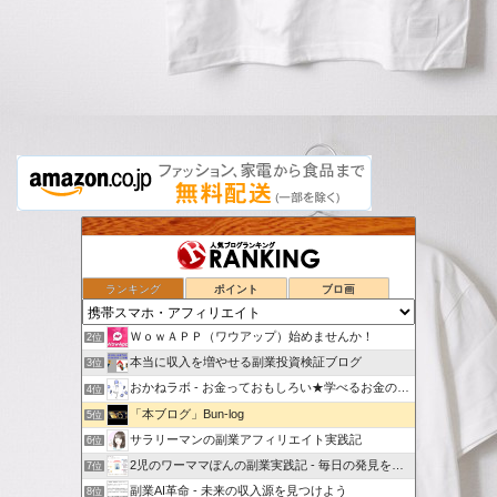
ランキング
ポイント
ブロ画
スマホでポイ活
1位
ＷｏｗＡＰＰ（ワウアップ）始めませんか！
2位
本当に収入を増やせる副業投資検証ブログ
3位
おかねラボ - お金っておもしろい★学べるお金の勉強ブログ
4位
「本ブログ」Bun-log
5位
サラリーマンの副業アフィリエイト実践記
6位
2児のワーママぽんの副業実践記 - 毎日の発見を記録していく
7位
副業AI革命 - 未来の収入源を見つけよう
8位