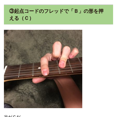
③起点コードのフレッドで「Ｂ」の形を押
える（Ｃ）
次がＣだ。